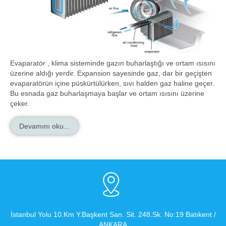
Evaparatör , klima sisteminde gazın buharlaştığı ve ortam ısısını
üzerine aldığı yerdir. Expansion sayesinde gaz, dar bir geçişten
evaparatörün içine püskürtülürken, sıvı halden gaz haline geçer.
Bu esnada gaz buharlaşmaya başlar ve ortam ısısını üzerine
çeker.
Devamını oku...
İstanbul Yolu 10.Km Y.Başkent San. Sit. 248.Sk. No:19 Batıkent /
ANKARA